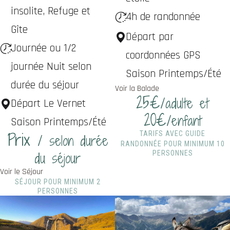
insolite, Refuge et
4h de randonnée
Gîte
Départ par
Journée ou 1/2
coordonnées GPS
journée Nuit selon
Saison Printemps/Été
durée du séjour
Voir la Balade
25€
/adulte et
Départ Le Vernet
20€
/enfant
Saison Printemps/Été
Prix
TARIFS AVEC GUIDE
/ selon durée
RANDONNÉE POUR MINIMUM 10
du séjour
PERSONNES
Voir le Séjour
SÉJOUR POUR MINIMUM 2
PERSONNES