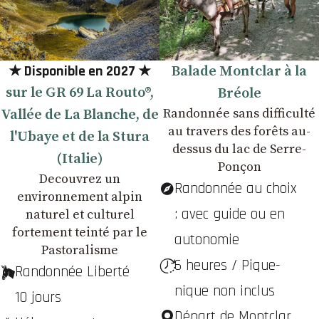
★ Disponible en 2027 ★
Balade Montclar à la
sur le GR 69 La Routo®,
Bréole
Randonnée sans difficulté
Vallée de La Blanche, de
au travers des forêts au-
l'Ubaye et de la Stura
dessus du lac de Serre-
(Italie)
Ponçon
Decouvrez un
Randonnée au choix
environnement alpin
: avec guide ou en
naturel et culturel
fortement teinté par le
autonomie
Pastoralisme
6 heures / Pique-
Randonnée Liberté
nique non inclus
10 jours
Départ de Montclar