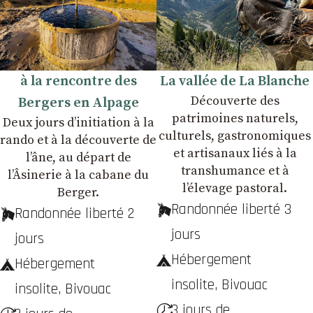
à la rencontre des
La vallée de La Blanche
Découverte des
Bergers en Alpage
patrimoines naturels,
Deux jours dʼinitiation à la
culturels, gastronomiques
rando et à la découverte de
et artisanaux liés à la
lʼâne, au départ de
transhumance et à
lʼÂsinerie à la cabane du
lʼélevage pastoral.
Berger.
Randonnée liberté 3
Randonnée liberté 2
jours
jours
Hébergement
Hébergement
insolite, Bivouac
insolite, Bivouac
3 jours de