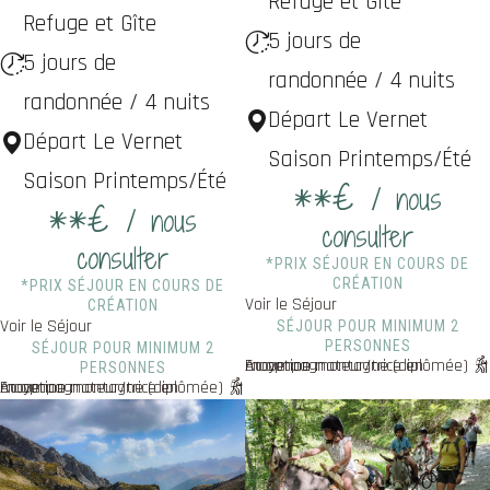
Refuge et Gîte
Refuge et Gîte
5 jours de
5 jours de
randonnée / 4 nuits
randonnée / 4 nuits
Départ Le Vernet
Départ Le Vernet
Saison Printemps/Été
Saison Printemps/Été
**€
/ nous
**€
/ nous
consulter
consulter
*PRIX SÉJOUR EN COURS DE
CRÉATION
*PRIX SÉJOUR EN COURS DE
Voir le Séjour
CRÉATION
Voir le Séjour
SÉJOUR POUR MINIMUM 2
PERSONNES
SÉJOUR POUR MINIMUM 2
En option : Accompagnateur/trice en moyenne montagne (diplômée)
PERSONNES
En option : Accompagnateur/trice en moyenne montagne (diplômée)