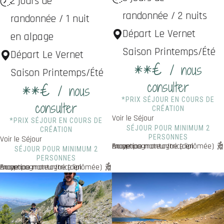
2 jours de
randonnée / 2 nuits
randonnée / 1 nuit
Départ Le Vernet
en alpage
Saison Printemps/Été
Départ Le Vernet
**€
/ nous
Saison Printemps/Été
consulter
**€
/ nous
*PRIX SÉJOUR EN COURS DE
consulter
CRÉATION
Voir le Séjour
*PRIX SÉJOUR EN COURS DE
SÉJOUR POUR MINIMUM 2
CRÉATION
PERSONNES
Voir le Séjour
En option : Accompagnateur/trice en moyenne montagne (diplômée)
SÉJOUR POUR MINIMUM 2
PERSONNES
En option : Accompagnateur/trice en moyenne montagne (diplômée)