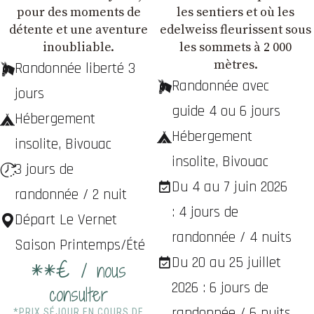
pour des moments de
les sentiers et où les
détente et une aventure
edelweiss fleurissent sous
inoubliable.
les sommets à 2 000
mètres.
Randonnée liberté 3
Randonnée avec
jours
guide 4 ou 6 jours
Hébergement
Hébergement
insolite, Bivouac
insolite, Bivouac
3 jours de
Du 4 au 7 juin 2026
randonnée / 2 nuit
: 4 jours de
Départ Le Vernet
randonnée / 4 nuits
Saison Printemps/Été
Du 20 au 25 juillet
**€
/ nous
2026 : 6 jours de
consulter
randonnée / 6 nuits
*PRIX SÉJOUR EN COURS DE