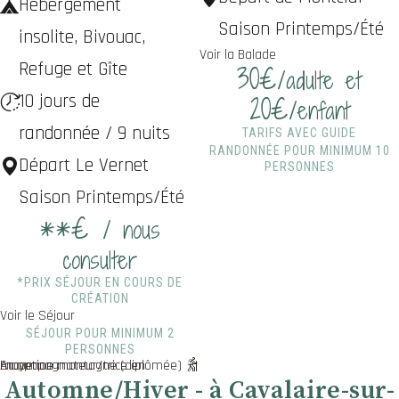
Hébergement
Saison Printemps/Été
insolite, Bivouac,
Voir la Balade
Refuge et Gîte
30€
/adulte et
10 jours de
20€
/enfant
randonnée / 9 nuits
TARIFS AVEC GUIDE
RANDONNÉE POUR MINIMUM 10
Départ Le Vernet
PERSONNES
Saison Printemps/Été
**€
/ nous
consulter
*PRIX SÉJOUR EN COURS DE
CRÉATION
Voir le Séjour
SÉJOUR POUR MINIMUM 2
PERSONNES
En option : Accompagnateur/trice en moyenne montagne (diplômée)
Automne/Hiver - à Cavalaire-sur-