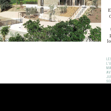
E
l
LE
L'
MA
AV
JU
SE