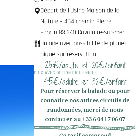
Départ de l'Usine Maison de la
Nature - 454 chemin Pierre
Foncin 83 240 Cavalaire-sur-mer
Balade avec possibilité de pique-
nique sur réservation
25€
€
/adulte et 20
/enfant
PRIX AVEC OPTION PIQUE NIQUE :
45€
€
/adulte et 32
/enfant
Pour réserver la balade ou pour
connaître nos autres circuits de
randonnées, merci de nous
contacter au +33 6 04 17 06 07
Ce tarif comprend