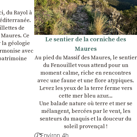
ci, du Rayol à
Méditerranée.
llettes de
s Maures. Ce
Le sentier de la corniche des
 la géologie
Maures
harmonise avec
Au pied du Massif des Maures, le sentier
 patrimoine
du Fenouillet vous attend pour un
moment calme, riche en rencontres
avec une faune et une flore atypiques.
Levez les yeux de la terre ferme vers
cette mer bleu azur...
Une balade nature où terre et mer se
mélangent, bercées par le vent, les
senteurs du maquis et la douceur du
soleil provençal !
Environ 4h