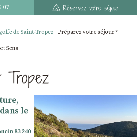
6 07
Réservez votre séjour
golfe de Saint-Tropez
Préparez votre séjour
 et Sens
t Tropez
ture,
 dans le
ncin 83 240