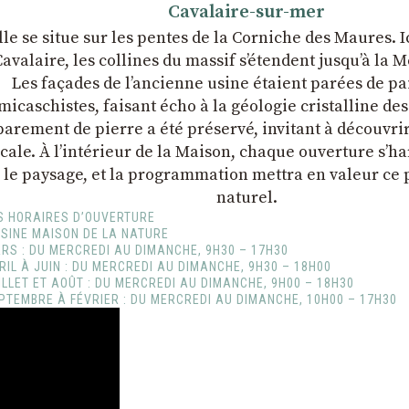
Cavalaire-sur-mer
lle se situe sur les pentes de la Corniche des Maures. I
Cavalaire, les collines du massif s’étendent jusqu’à la 
Les façades de l’ancienne usine étaient parées de pai
micaschistes, faisant écho à la géologie cristalline de
parement de pierre a été préservé, invitant à découvrir
ocale. À l’intérieur de la Maison, chaque ouverture s’
le paysage, et la programmation mettra en valeur ce
naturel.
S HORAIRES D’OUVERTURE
USINE MAISON DE LA NATURE
RS : DU MERCREDI AU DIMANCHE, 9H30 – 17H30
RIL À JUIN : DU MERCREDI AU DIMANCHE, 9H30 – 18H00
ILLET ET AOÛT : DU MERCREDI AU DIMANCHE, 9H00 – 18H30
PTEMBRE À FÉVRIER : DU MERCREDI AU DIMANCHE, 10H00 – 17H30