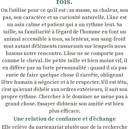
fois.
On lʼutilise pour ce quʼil est : sa masse, sa chaleur, son
pas, son caractère et sa curiosité naturelle. Lʼâne est
un asin calme et patient qui a un rythme lent. Sa
taille, sa familiarité à lʼégard de lʼhomme en font un
animal accessible à tous, sa lenteur, son sang-froid
sont autant dʼéléments rassurants sur lesquels nous
basons notre rencontre. Lʼâne ne se comporte pas
comme le cheval. De petite taille et bien moins vif, il
en diffère par sa forte personnalité : quand il nʼa pas
envie de faire quelque chose il sʼarrête, obligeant
lʼêtre humain à négocier et à le respecter. Sʼil est têtu,
cʼest quʼavant dʼobéir aux ordres extérieurs, il suit son
propre rythme. Chercher à le dominer ne mène pas à
grand-chose. Essayer dʼobtenir son amitié est bien
plus efficace.
Une relation de confiance et dʼéchange
Elle relève du partenariat plutôt que de la recherche