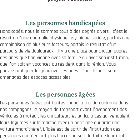
Les personnes handicapées
Handicapés, nous le sommes tous à des degrés divers… cʼest le
résultat dʼune anomalie physique, psychique, sociale, parfois une
combinaison de plusieurs facteurs, parfois le résultat dʼun
parcours de vie douloureux… Il y a une place pour chacun auprès
des ânes que lʼon vienne avec sa famille ou avec son institution,
que lʼon soit en vacances ou résident dans la région. Vous
pouvez pratiquer les jeux avec les ânes ! Dans le bois, sont
aménagés des espaces accessibles.
Les personnes âgées
Les personnes âgées ont toutes connu la traction animale dans
nos campagnes, le moyen de transport avant lʼavènement des
véhicules à moteur, les agriculteurs et agricultrices qui vendaient
leurs légumes sur le marché avec un petit âne qui tirait une
voiture “maraîchère”. Lʼidée est de sortir de lʼinstitution des
personnes qui nʼen ont plus lʼoccasion soit du fait de leur état