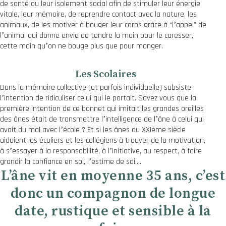
de santé ou leur isolement social afin de stimuler leur énergie
vitale, leur mémoire, de reprendre contact avec la nature, les
animaux, de les motiver à bouger leur corps grâce à “lʼappel” de
lʼanimal qui donne envie de tendre la main pour le caresser,
cette main quʼon ne bouge plus que pour manger.
Les Scolaires
Dans la mémoire collective (et parfois individuelle) subsiste
lʼintention de ridiculiser celui qui le portait. Savez vous que la
première intention de ce bonnet qui imitait les grandes oreilles
des ânes était de transmettre lʼintelligence de lʼâne à celui qui
avait du mal avec lʼécole ? Et si les ânes du XXIème siècle
aidaient les écoliers et les collégiens à trouver de la motivation,
à sʼessayer à la responsabilité, à lʼinitiative, au respect, à faire
grandir la confiance en soi, lʼestime de soi….
Lʼâne vit en moyenne 35 ans, cʼest
donc un compagnon de longue
date, rustique et sensible à la