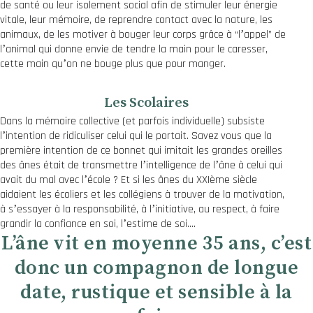
de santé ou leur isolement social afin de stimuler leur énergie
vitale, leur mémoire, de reprendre contact avec la nature, les
animaux, de les motiver à bouger leur corps grâce à “lʼappel” de
lʼanimal qui donne envie de tendre la main pour le caresser,
cette main quʼon ne bouge plus que pour manger.
Les Scolaires
Dans la mémoire collective (et parfois individuelle) subsiste
lʼintention de ridiculiser celui qui le portait. Savez vous que la
première intention de ce bonnet qui imitait les grandes oreilles
des ânes était de transmettre lʼintelligence de lʼâne à celui qui
avait du mal avec lʼécole ? Et si les ânes du XXIème siècle
aidaient les écoliers et les collégiens à trouver de la motivation,
à sʼessayer à la responsabilité, à lʼinitiative, au respect, à faire
grandir la confiance en soi, lʼestime de soi….
Lʼâne vit en moyenne 35 ans, cʼest
donc un compagnon de longue
date, rustique et sensible à la