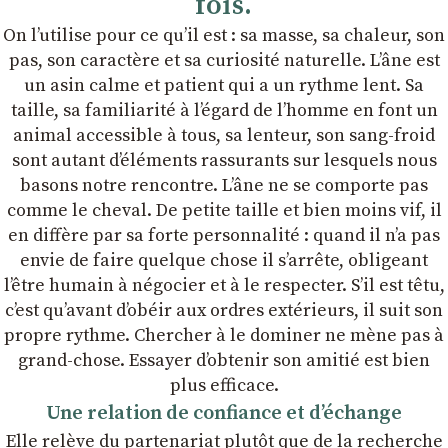
fois.
On lʼutilise pour ce quʼil est : sa masse, sa chaleur, son
pas, son caractère et sa curiosité naturelle. Lʼâne est
un asin calme et patient qui a un rythme lent. Sa
taille, sa familiarité à lʼégard de lʼhomme en font un
animal accessible à tous, sa lenteur, son sang-froid
sont autant dʼéléments rassurants sur lesquels nous
basons notre rencontre. Lʼâne ne se comporte pas
comme le cheval. De petite taille et bien moins vif, il
en diffère par sa forte personnalité : quand il nʼa pas
envie de faire quelque chose il sʼarrête, obligeant
lʼêtre humain à négocier et à le respecter. Sʼil est têtu,
cʼest quʼavant dʼobéir aux ordres extérieurs, il suit son
propre rythme. Chercher à le dominer ne mène pas à
grand-chose. Essayer dʼobtenir son amitié est bien
plus efficace.
Une relation de confiance et dʼéchange
Elle relève du partenariat plutôt que de la recherche