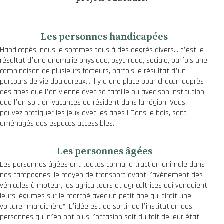
Les personnes handicapées
Handicapés, nous le sommes tous à des degrés divers… cʼest le
résultat dʼune anomalie physique, psychique, sociale, parfois une
combinaison de plusieurs facteurs, parfois le résultat dʼun
parcours de vie douloureux… Il y a une place pour chacun auprès
des ânes que lʼon vienne avec sa famille ou avec son institution,
que lʼon soit en vacances ou résident dans la région. Vous
pouvez pratiquer les jeux avec les ânes ! Dans le bois, sont
aménagés des espaces accessibles.
Les personnes âgées
Les personnes âgées ont toutes connu la traction animale dans
nos campagnes, le moyen de transport avant lʼavènement des
véhicules à moteur, les agriculteurs et agricultrices qui vendaient
leurs légumes sur le marché avec un petit âne qui tirait une
voiture “maraîchère”. Lʼidée est de sortir de lʼinstitution des
personnes qui nʼen ont plus lʼoccasion soit du fait de leur état