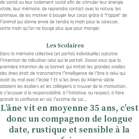
de santé ou leur isolement social afin de stimuler leur énergie
vitale, leur mémoire, de reprendre contact avec la nature, les
animaux, de les motiver à bouger leur corps grâce à “lʼappel” de
lʼanimal qui donne envie de tendre la main pour le caresser,
cette main quʼon ne bouge plus que pour manger.
Les Scolaires
Dans la mémoire collective (et parfois individuelle) subsiste
lʼintention de ridiculiser celui qui le portait. Savez vous que la
première intention de ce bonnet qui imitait les grandes oreilles
des ânes était de transmettre lʼintelligence de lʼâne à celui qui
avait du mal avec lʼécole ? Et si les ânes du XXIème siècle
aidaient les écoliers et les collégiens à trouver de la motivation,
à sʼessayer à la responsabilité, à lʼinitiative, au respect, à faire
grandir la confiance en soi, lʼestime de soi….
Lʼâne vit en moyenne 35 ans, cʼest
donc un compagnon de longue
date, rustique et sensible à la