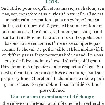
fois.
On lʼutilise pour ce quʼil est : sa masse, sa chaleur, son
pas, son caractère et sa curiosité naturelle. Lʼâne est
un asin calme et patient qui a un rythme lent. Sa
taille, sa familiarité à lʼégard de lʼhomme en font un
animal accessible à tous, sa lenteur, son sang-froid
sont autant dʼéléments rassurants sur lesquels nous
basons notre rencontre. Lʼâne ne se comporte pas
comme le cheval. De petite taille et bien moins vif, il
en diffère par sa forte personnalité : quand il nʼa pas
envie de faire quelque chose il sʼarrête, obligeant
lʼêtre humain à négocier et à le respecter. Sʼil est têtu,
cʼest quʼavant dʼobéir aux ordres extérieurs, il suit son
propre rythme. Chercher à le dominer ne mène pas à
grand-chose. Essayer dʼobtenir son amitié est bien
plus efficace.
Une relation de confiance et dʼéchange
Elle relève du partenariat plutôt que de la recherche