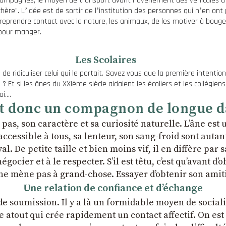
mpagnes, le moyen de transport avant lʼavènement des véhicules à mot
ère”. Lʼidée est de sortir de lʼinstitution des personnes qui nʼen ont p
e reprendre contact avec la nature, les animaux, de les motiver à bouge
 pour manger.
Les Scolaires
n de ridiculiser celui qui le portait. Savez vous que la première intenti
 ? Et si les ânes du XXIème siècle aidaient les écoliers et les collégien
oi….
st donc un compagnon de longue date
n pas, son caractère et sa curiosité naturelle. Lʼâne est
accessible à tous, sa lenteur, son sang-froid sont auta
 De petite taille et bien moins vif, il en diffère par sa
gocier et à le respecter. Sʼil est têtu, cʼest quʼavant d
e mène pas à grand-chose. Essayer dʼobtenir son amitié
Une relation de confiance et dʼéchange
e soumission. Il y a là un formidable moyen de socialis
tout qui crée rapidement un contact affectif. On est trè