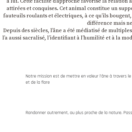
à lui. Cette facilité dʼapproche favorise la relation
attirées et conquises. Cet animal constitue un suppo
fauteuils roulants et électriques, à ce quʼils bougent
différence mais ne 
Depuis des siècles, lʼâne a été médiatisé de multiple
lʼa aussi sacralisé, lʼidentifiant à lʼhumilité et à la m
Notre mission est de mettre en valeur l’âne à travers l
et de la flore
Randonner autrement, au plus proche de la nature. Passe