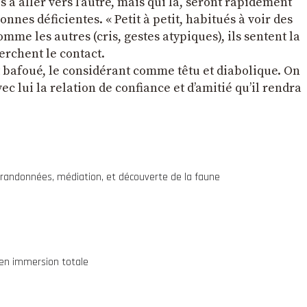
s à aller vers lʼautre, mais qui là, seront rapidement
nes déficientes. « Petit à petit, habitués à voir des
mme les autres (cris, gestes atypiques), ils sentent la
herchent le contact.
et bafoué, le considérant comme têtu et diabolique. On
avec lui la relation de confiance et dʼamitié quʼil rendra
, randonnées, médiation, et découverte de la faune
 en immersion totale