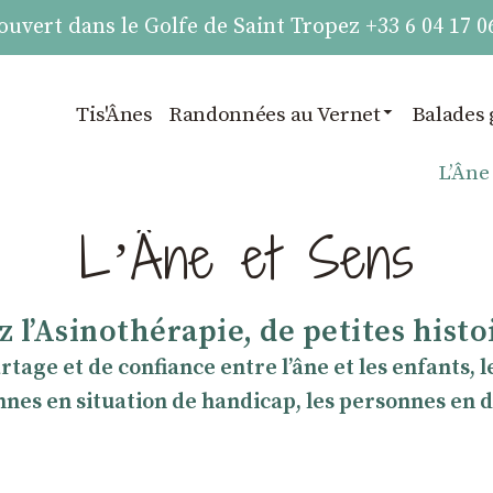
vert dans le Golfe de Saint Tropez +33 6 04 17 0
Tis'Ânes
Randonnées au Vernet
Balades 
LʼÂne
LʼÂne et Sens
 lʼAsinothérapie, de petites hist
age et de confiance entre l’âne et les enfants, 
nnes en situation de handicap, les personnes en d