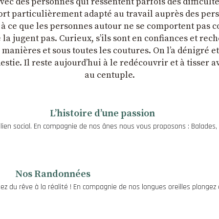
 avec des personnes qui ressentent parfois des difficulté
rt particulièrement adapté au travail auprès des person
, à ce que les personnes autour ne se comportent pas co
la jugent pas. Curieux, sʼils sont en confiances et rec
s manières et sous toutes les coutures. On lʼa dénigré 
odestie. Il reste aujourdʼhui à le redécouvrir et à tisser 
au centuple.
Lʼhistoire dʼune passion
e lien social. En compagnie de nos ânes nous vous proposons : Balades
Nos Randonnées
z du rêve à la réalité ! En compagnie de nos longues oreilles plongez