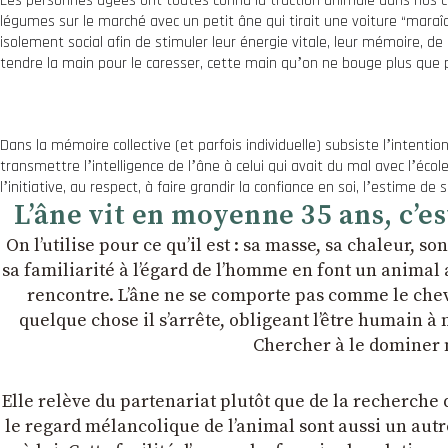
Les personnes âgées ont toutes connu la traction animale dans nos ca
légumes sur le marché avec un petit âne qui tirait une voiture “maraîch
isolement social afin de stimuler leur énergie vitale, leur mémoire, d
tendre la main pour le caresser, cette main quʼon ne bouge plus que
Dans la mémoire collective (et parfois individuelle) subsiste lʼintentio
transmettre lʼintelligence de lʼâne à celui qui avait du mal avec lʼécole
lʼinitiative, au respect, à faire grandir la confiance en soi, lʼestime de s
Lʼâne vit en moyenne 35 ans, cʼe
On lʼutilise pour ce quʼil est : sa masse, sa chaleur, so
sa familiarité à lʼégard de lʼhomme en font un animal 
rencontre. Lʼâne ne se comporte pas comme le cheval.
quelque chose il sʼarrête, obligeant lʼêtre humain à né
Chercher à le dominer n
Elle relève du partenariat plutôt que de la recherche d
le regard mélancolique de lʼanimal sont aussi un autre a