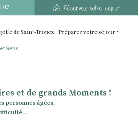
6 07
Réservez votre séjour
golfe de Saint-Tropez
Préparez votre séjour
 et Sens
oires et de grands Moments !
les personnes âgées,
ifficulté…