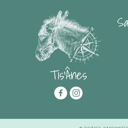
Sa
Tis'Ânes