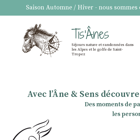
Saison Automne / Hiver - nous sommes ou
Tis'Ânes
Séjours nature et randonnées dans
les Alpes et le golfe de Saint-
Tropez
Avec lʼÂne & Sens découvrez
Des moments de part
les perso