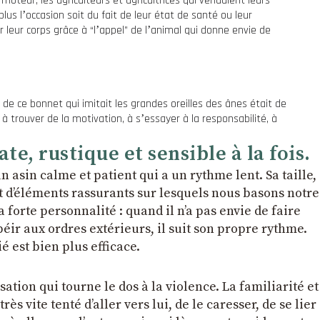
eur, les agriculteurs et agricultrices qui vendaient leurs
lus lʼoccasion soit du fait de leur état de santé ou leur
r leur corps grâce à “lʼappel” de lʼanimal qui donne envie de
on de ce bonnet qui imitait les grandes oreilles des ânes était de
s à trouver de la motivation, à sʼessayer à la responsabilité, à
, rustique et sensible à la fois.
 un asin calme et patient qui a un rythme lent. Sa taille,
nt dʼéléments rassurants sur lesquels nous basons notre
 forte personnalité : quand il nʼa pas envie de faire
ʼobéir aux ordres extérieurs, il suit son propre rythme.
 est bien plus efficace.
ation qui tourne le dos à la violence. La familiarité et
s vite tenté dʼaller vers lui, de le caresser, de se lier