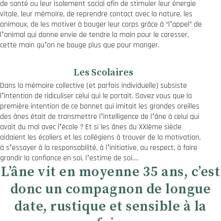
de santé ou leur isolement social afin de stimuler leur énergie
vitale, leur mémoire, de reprendre contact avec la nature, les
animaux, de les motiver à bouger leur corps grâce à “lʼappel” de
lʼanimal qui donne envie de tendre la main pour le caresser,
cette main quʼon ne bouge plus que pour manger.
Les Scolaires
Dans la mémoire collective (et parfois individuelle) subsiste
lʼintention de ridiculiser celui qui le portait. Savez vous que la
première intention de ce bonnet qui imitait les grandes oreilles
des ânes était de transmettre lʼintelligence de lʼâne à celui qui
avait du mal avec lʼécole ? Et si les ânes du XXIème siècle
aidaient les écoliers et les collégiens à trouver de la motivation,
à sʼessayer à la responsabilité, à lʼinitiative, au respect, à faire
grandir la confiance en soi, lʼestime de soi….
Lʼâne vit en moyenne 35 ans, cʼest
donc un compagnon de longue
date, rustique et sensible à la