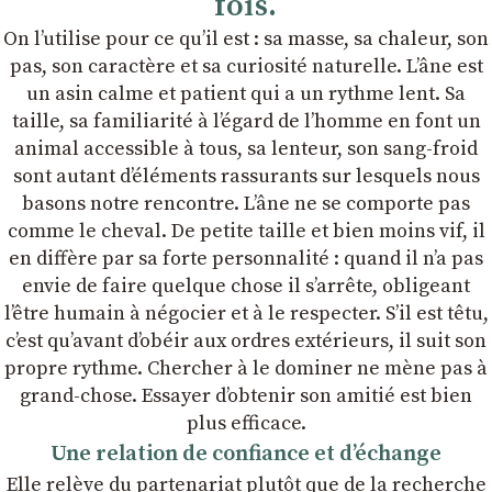
fois.
On lʼutilise pour ce quʼil est : sa masse, sa chaleur, son
pas, son caractère et sa curiosité naturelle. Lʼâne est
un asin calme et patient qui a un rythme lent. Sa
taille, sa familiarité à lʼégard de lʼhomme en font un
animal accessible à tous, sa lenteur, son sang-froid
sont autant dʼéléments rassurants sur lesquels nous
basons notre rencontre. Lʼâne ne se comporte pas
comme le cheval. De petite taille et bien moins vif, il
en diffère par sa forte personnalité : quand il nʼa pas
envie de faire quelque chose il sʼarrête, obligeant
lʼêtre humain à négocier et à le respecter. Sʼil est têtu,
cʼest quʼavant dʼobéir aux ordres extérieurs, il suit son
propre rythme. Chercher à le dominer ne mène pas à
grand-chose. Essayer dʼobtenir son amitié est bien
plus efficace.
Une relation de confiance et dʼéchange
Elle relève du partenariat plutôt que de la recherche