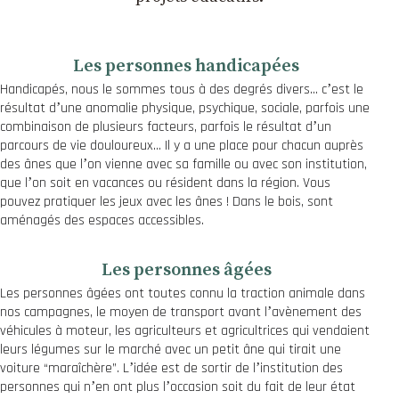
Les personnes handicapées
Handicapés, nous le sommes tous à des degrés divers… cʼest le
résultat dʼune anomalie physique, psychique, sociale, parfois une
combinaison de plusieurs facteurs, parfois le résultat dʼun
parcours de vie douloureux… Il y a une place pour chacun auprès
des ânes que lʼon vienne avec sa famille ou avec son institution,
que lʼon soit en vacances ou résident dans la région. Vous
pouvez pratiquer les jeux avec les ânes ! Dans le bois, sont
aménagés des espaces accessibles.
Les personnes âgées
Les personnes âgées ont toutes connu la traction animale dans
nos campagnes, le moyen de transport avant lʼavènement des
véhicules à moteur, les agriculteurs et agricultrices qui vendaient
leurs légumes sur le marché avec un petit âne qui tirait une
voiture “maraîchère”. Lʼidée est de sortir de lʼinstitution des
personnes qui nʼen ont plus lʼoccasion soit du fait de leur état