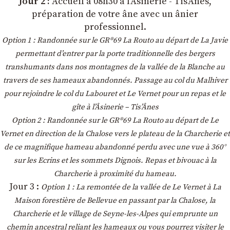
Jour 2 :
Accueil à 08h30 à l’Âsinerie - Tis’Ânes,
préparation de votre âne avec un ânier
professionnel.
Option 1 : Randonnée sur le GR®69 La Routo au départ de La Javie
permettant d’entrer par la porte traditionnelle des bergers
transhumants dans nos montagnes de la vallée de la Blanche au
travers de ses hameaux abandonnés. Passage au col du Malhiver
pour rejoindre le col du Labouret et Le Vernet pour un repas et le
gîte à l’Âsinerie – Tis’Ânes
Option 2 : Randonnée sur le GR®69 La Routo au départ de Le
Vernet en direction de la Chalose vers le plateau de la Charcherie et
de ce magnifique hameau abandonné perdu avec une vue à 360°
sur les Ecrins et les sommets Dignois. Repas et bivouac à la
Charcherie à proximité du hameau.
Jour 3 :
Option 1 : La remontée de la vallée de Le Vernet à La
Maison forestière de Bellevue en passant par la Chalose, la
Charcherie et le village de Seyne-les-Alpes qui emprunte un
chemin ancestral reliant les hameaux ou vous pourrez visiter le