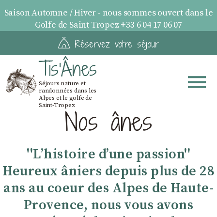
Saison Automne / Hiver - nous sommes ouvert dans le
Golfe de Saint Tropez +33 6 04 17 06 07
Réservez votre séjour
Tis'Ânes
Séjours nature et
randonnées dans les
Alpes et le golfe de
Saint-Tropez
Nos ânes
''Lʼhistoire dʼune passion''
Heureux âniers depuis plus de 28
ans au coeur des Alpes de Haute-
Provence, nous vous avons