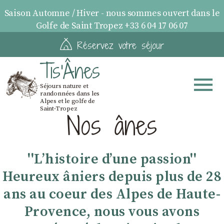
Saison Automne / Hiver - nous sommes ouvert dans le
Golfe de Saint Tropez +33 6 04 17 06 07
Réservez votre séjour
Tis'Ânes
Séjours nature et
randonnées dans les
Alpes et le golfe de
Saint-Tropez
Nos ânes
''Lʼhistoire dʼune passion''
Heureux âniers depuis plus de 28
ans au coeur des Alpes de Haute-
Provence, nous vous avons