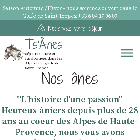
Saison Automne / Hiver - nous sommes ouvert dans le
Golfe de Saint Tropez +33 6 04 17 06 07
Réservez votre séjour
Tis'Ânes
Séjours nature et
randonnées dans les
Alpes et le golfe de
Saint-Tropez
Nos ânes
''Lʼhistoire dʼune passion''
Heureux âniers depuis plus de 28
ans au coeur des Alpes de Haute-
Provence, nous vous avons