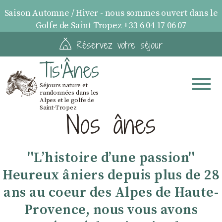
Saison Automne / Hiver - nous sommes ouvert dans le
Golfe de Saint Tropez +33 6 04 17 06 07
Réservez votre séjour
Tis'Ânes
Séjours nature et
randonnées dans les
Alpes et le golfe de
Saint-Tropez
Nos ânes
''Lʼhistoire dʼune passion''
Heureux âniers depuis plus de 28
ans au coeur des Alpes de Haute-
Provence, nous vous avons