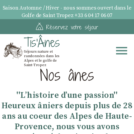
Saison Automne / Hiver - nous sommes ouvert dans le
Golfe de Saint Tropez +33 6 04 17 06 07
Réservez votre séjour
Tis'Ânes
Séjours nature et
randonnées dans les
Alpes et le golfe de
Saint-Tropez
Nos ânes
''Lʼhistoire dʼune passion''
Heureux âniers depuis plus de 28
ans au coeur des Alpes de Haute-
Provence, nous vous avons