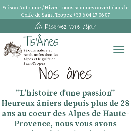
Saison Automne / Hiver - nous sommes ouvert dans le
Golfe de Saint Tropez +33 6 04 17 06 07
Réservez votre séjour
Tis'Ânes
Séjours nature et
randonnées dans les
Alpes et le golfe de
Saint-Tropez
Nos ânes
''Lʼhistoire dʼune passion''
Heureux âniers depuis plus de 28
ans au coeur des Alpes de Haute-
Provence, nous vous avons