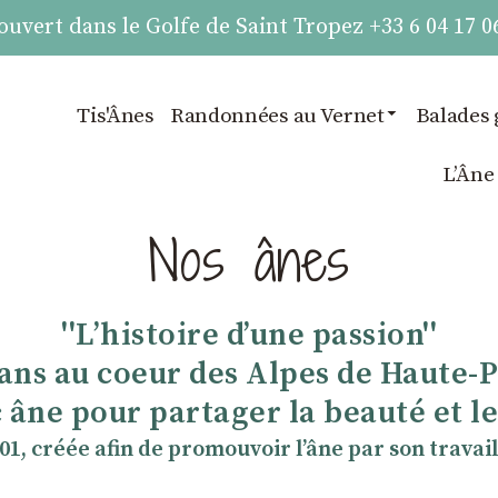
vert dans le Golfe de Saint Tropez +33 6 04 17 0
Tis'Ânes
Randonnées au Vernet
Balades 
LʼÂne
Nos ânes
''Lʼhistoire dʼune passion''
 ans au coeur des Alpes de Haute-
 âne pour partager la beauté et les
901, créée afin de promouvoir lʼâne par son travail 