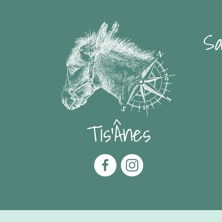
Sa
Tis'Ânes