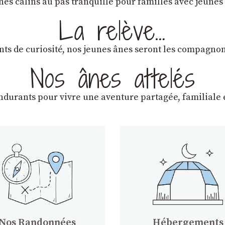
ânes câlins au pas tranquille pour familles avec jeunes
La relève…
lants de curiosité, nos jeunes ânes seront les compagn
Nos ânes attelés
endurants
pour vivre une aventure partagée, familiale e
Nos Randonnées
Hébergements