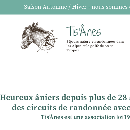
Saison Automne / Hiver - nous sommes ou
Tis'Ânes
Séjours nature et randonnées dans
les Alpes et le golfe de Saint-
Tropez
Heureux âniers depuis plus de 28
des circuits de randonnée avec
TisʼÂnes est une association loi 1