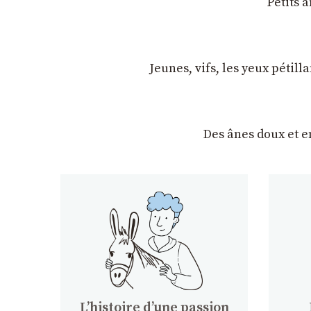
Petits 
Jeunes, vifs, les yeux pétil
Des ânes doux et 
Lʼhistoire dʼune passion