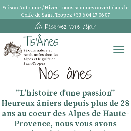
Saison Automne / Hiver - nous sommes ouvert dans le
Golfe de Saint Tropez +33 6 04 17 06 07
Réservez votre séjour
Tis'Ânes
Séjours nature et
randonnées dans les
Alpes et le golfe de
Saint-Tropez
Nos ânes
''Lʼhistoire dʼune passion''
Heureux âniers depuis plus de 28
ans au coeur des Alpes de Haute-
Provence, nous vous avons