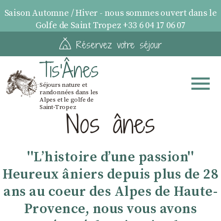
Saison Automne / Hiver - nous sommes ouvert dans le
Golfe de Saint Tropez +33 6 04 17 06 07
Réservez votre séjour
Tis'Ânes
Séjours nature et
randonnées dans les
Alpes et le golfe de
Saint-Tropez
Nos ânes
''Lʼhistoire dʼune passion''
Heureux âniers depuis plus de 28
ans au coeur des Alpes de Haute-
Provence, nous vous avons