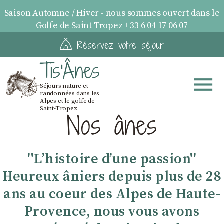
Saison Automne / Hiver - nous sommes ouvert dans le
Golfe de Saint Tropez +33 6 04 17 06 07
Réservez votre séjour
Tis'Ânes
Séjours nature et
randonnées dans les
Alpes et le golfe de
Saint-Tropez
Nos ânes
''Lʼhistoire dʼune passion''
Heureux âniers depuis plus de 28
ans au coeur des Alpes de Haute-
Provence, nous vous avons