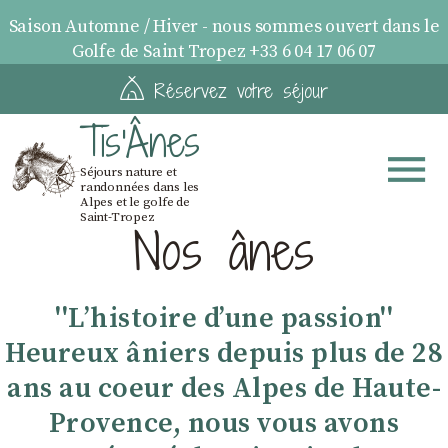
Saison Automne / Hiver - nous sommes ouvert dans le
Golfe de Saint Tropez +33 6 04 17 06 07
Réservez votre séjour
Tis'Ânes
Séjours nature et
randonnées dans les
Alpes et le golfe de
Saint-Tropez
Nos ânes
''Lʼhistoire dʼune passion''
Heureux âniers depuis plus de 28
ans au coeur des Alpes de Haute-
Provence, nous vous avons