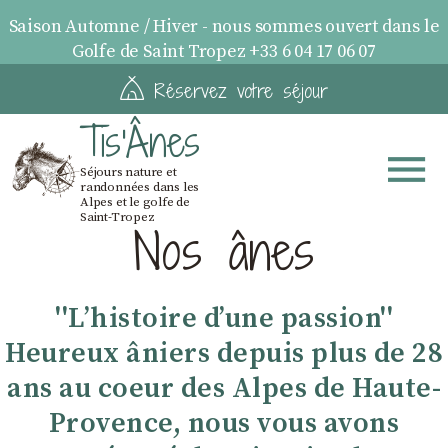
Saison Automne / Hiver - nous sommes ouvert dans le
Golfe de Saint Tropez +33 6 04 17 06 07
Réservez votre séjour
Tis'Ânes
Séjours nature et
randonnées dans les
Alpes et le golfe de
Saint-Tropez
Nos ânes
''Lʼhistoire dʼune passion''
Heureux âniers depuis plus de 28
ans au coeur des Alpes de Haute-
Provence, nous vous avons