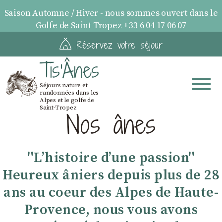
Saison Automne / Hiver - nous sommes ouvert dans le
Golfe de Saint Tropez +33 6 04 17 06 07
Réservez votre séjour
Tis'Ânes
Séjours nature et
randonnées dans les
Alpes et le golfe de
Saint-Tropez
Nos ânes
''Lʼhistoire dʼune passion''
Heureux âniers depuis plus de 28
ans au coeur des Alpes de Haute-
Provence, nous vous avons