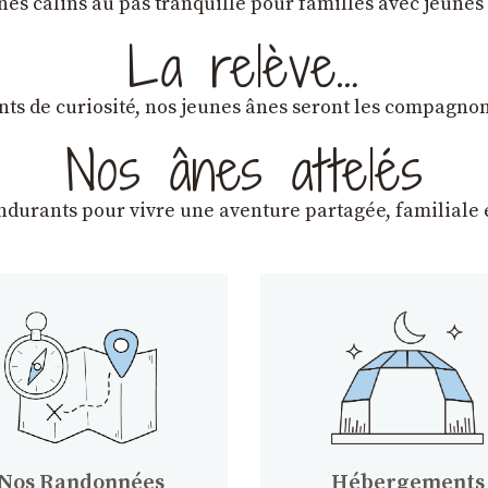
ânes câlins au pas tranquille pour familles avec jeunes
La relève…
lants de curiosité, nos jeunes ânes seront les compagn
Nos ânes attelés
endurants
pour vivre une aventure partagée, familiale e
Nos Randonnées
Hébergements