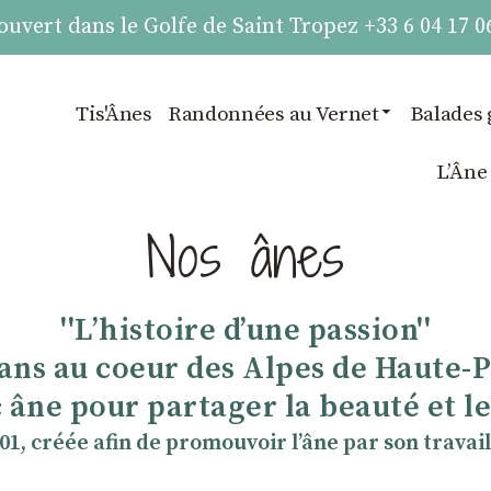
vert dans le Golfe de Saint Tropez +33 6 04 17 0
Tis'Ânes
Randonnées au Vernet
Balades 
LʼÂne
Nos ânes
''Lʼhistoire dʼune passion''
 ans au coeur des Alpes de Haute-
 âne pour partager la beauté et les
901, créée afin de promouvoir lʼâne par son travail 