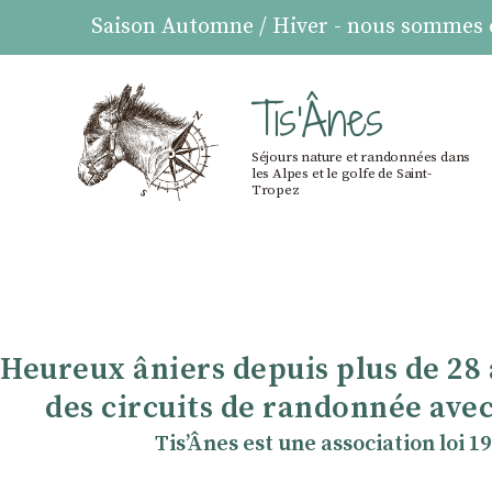
Saison Automne / Hiver - nous sommes ou
Tis'Ânes
Séjours nature et randonnées dans
les Alpes et le golfe de Saint-
Tropez
Heureux âniers depuis plus de 28
des circuits de randonnée avec
TisʼÂnes est une association loi 1