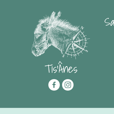
Sa
Tis'Ânes