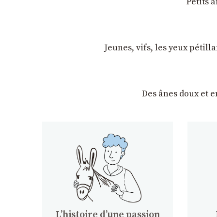
Petits 
Jeunes, vifs, les yeux pétil
Des ânes doux et 
Lʼhistoire dʼune passion