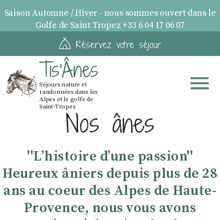
Saison Automne / Hiver - nous sommes ouvert dans le
Golfe de Saint Tropez +33 6 04 17 06 07
Réservez votre séjour
Tis'Ânes
Séjours nature et
randonnées dans les
Alpes et le golfe de
Saint-Tropez
Nos ânes
''Lʼhistoire dʼune passion''
Heureux âniers depuis plus de 28
ans au coeur des Alpes de Haute-
Provence, nous vous avons