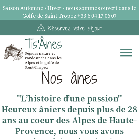
Saison Automne / Hiver - nous sommes ouvert dans le
Golfe de Saint Tropez +33 6 04 17 06 07
Réservez votre séjour
Tis'Ânes
Séjours nature et
randonnées dans les
Alpes et le golfe de
Saint-Tropez
Nos ânes
''Lʼhistoire dʼune passion''
Heureux âniers depuis plus de 28
ans au coeur des Alpes de Haute-
Provence, nous vous avons