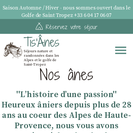
Saison Automne / Hiver - nous sommes ouvert dans le
Golfe de Saint Tropez +33 6 04 17 06 07
Réservez votre séjour
Tis'Ânes
Séjours nature et
randonnées dans les
Alpes et le golfe de
Saint-Tropez
Nos ânes
''Lʼhistoire dʼune passion''
Heureux âniers depuis plus de 28
ans au coeur des Alpes de Haute-
Provence, nous vous avons