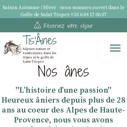
Saison Automne / Hiver - nous sommes ouvert dans le
Golfe de Saint Tropez +33 6 04 17 06 07
Réservez votre séjour
Tis'Ânes
Séjours nature et
randonnées dans les
Alpes et le golfe de
Saint-Tropez
Nos ânes
''Lʼhistoire dʼune passion''
Heureux âniers depuis plus de 28
ans au coeur des Alpes de Haute-
Provence, nous vous avons