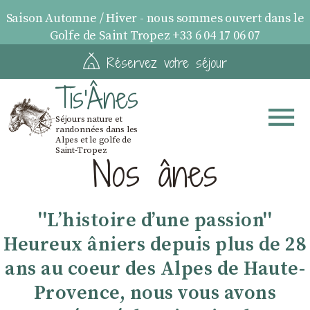
Saison Automne / Hiver - nous sommes ouvert dans le
Golfe de Saint Tropez +33 6 04 17 06 07
Réservez votre séjour
Tis'Ânes
Séjours nature et
randonnées dans les
Alpes et le golfe de
Saint-Tropez
Nos ânes
''Lʼhistoire dʼune passion''
Heureux âniers depuis plus de 28
ans au coeur des Alpes de Haute-
Provence, nous vous avons