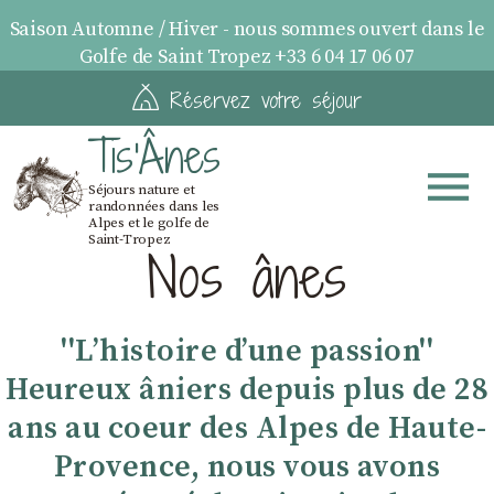
Saison Automne / Hiver - nous sommes ouvert dans le
Golfe de Saint Tropez +33 6 04 17 06 07
Réservez votre séjour
Tis'Ânes
Séjours nature et
randonnées dans les
Alpes et le golfe de
Saint-Tropez
Nos ânes
''Lʼhistoire dʼune passion''
Heureux âniers depuis plus de 28
ans au coeur des Alpes de Haute-
Provence, nous vous avons