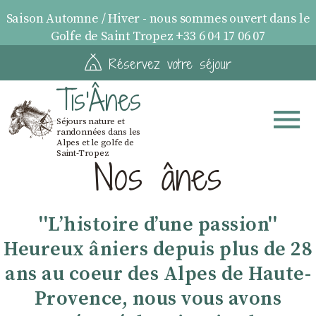
Saison Automne / Hiver - nous sommes ouvert dans le
Golfe de Saint Tropez +33 6 04 17 06 07
Réservez votre séjour
Tis'Ânes
Séjours nature et
randonnées dans les
Alpes et le golfe de
Saint-Tropez
Nos ânes
''Lʼhistoire dʼune passion''
Heureux âniers depuis plus de 28
ans au coeur des Alpes de Haute-
Provence, nous vous avons