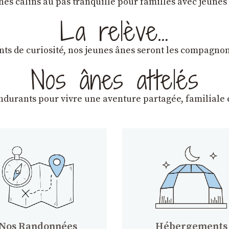
ânes câlins au pas tranquille pour familles avec jeunes
La relève…
lants de curiosité, nos jeunes ânes seront les compagn
Nos ânes attelés
endurants
pour vivre une aventure partagée, familiale e
Nos Randonnées
Hébergements