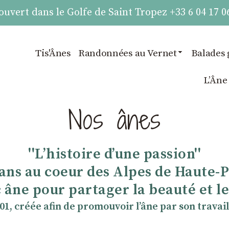
vert dans le Golfe de Saint Tropez +33 6 04 17 0
Tis'Ânes
Randonnées au Vernet
Balades 
LʼÂne
Nos ânes
''Lʼhistoire dʼune passion''
 ans au coeur des Alpes de Haute-
 âne pour partager la beauté et les
901, créée afin de promouvoir lʼâne par son travail 