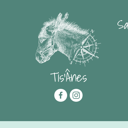
Sa
Tis'Ânes