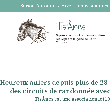
Saison Automne / Hiver - nous sommes ou
Tis'Ânes
Séjours nature et randonnées dans
les Alpes et le golfe de Saint-
Tropez
Heureux âniers depuis plus de 28
des circuits de randonnée avec
TisʼÂnes est une association loi 1