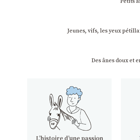
Petits 
Jeunes, vifs, les yeux pétil
Des ânes doux et 
Lʼhistoire dʼune passion