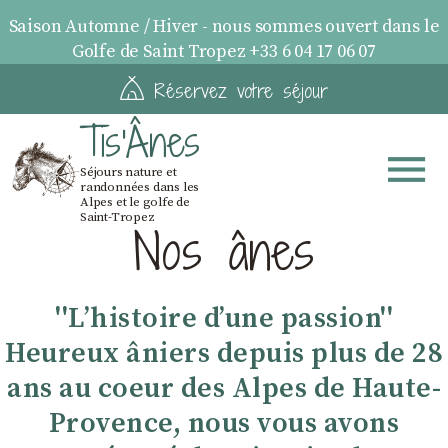
Saison Automne / Hiver - nous sommes ouvert dans le
Golfe de Saint Tropez +33 6 04 17 06 07
Réservez votre séjour
Tis'Ânes
Séjours nature et
randonnées dans les
Alpes et le golfe de
Saint-Tropez
Nos ânes
''Lʼhistoire dʼune passion''
Heureux âniers depuis plus de 28
ans au coeur des Alpes de Haute-
Provence, nous vous avons