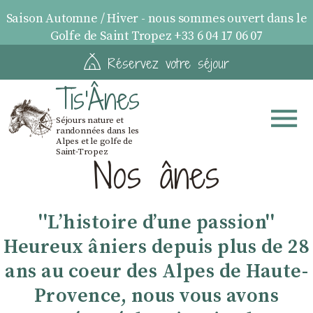
Saison Automne / Hiver - nous sommes ouvert dans le
Golfe de Saint Tropez +33 6 04 17 06 07
Réservez votre séjour
Tis'Ânes
Séjours nature et
randonnées dans les
Alpes et le golfe de
Saint-Tropez
Nos ânes
''Lʼhistoire dʼune passion''
Heureux âniers depuis plus de 28
ans au coeur des Alpes de Haute-
Provence, nous vous avons