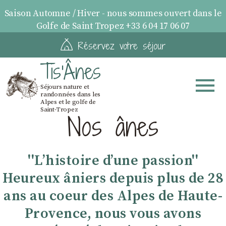
Saison Automne / Hiver - nous sommes ouvert dans le
Golfe de Saint Tropez +33 6 04 17 06 07
Réservez votre séjour
Tis'Ânes
Séjours nature et
randonnées dans les
Alpes et le golfe de
Saint-Tropez
Nos ânes
''Lʼhistoire dʼune passion''
Heureux âniers depuis plus de 28
ans au coeur des Alpes de Haute-
Provence, nous vous avons