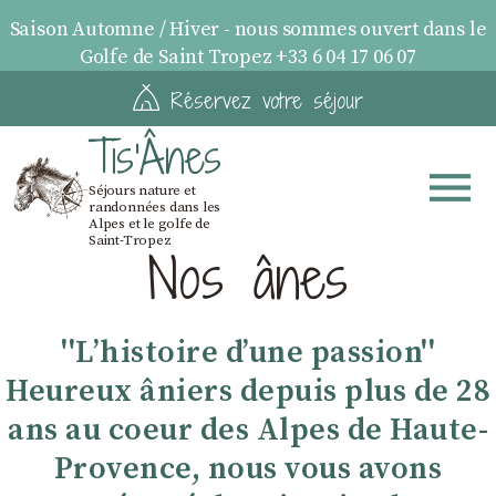
Saison Automne / Hiver - nous sommes ouvert dans le
Golfe de Saint Tropez +33 6 04 17 06 07
Réservez votre séjour
Tis'Ânes
Séjours nature et
randonnées dans les
Alpes et le golfe de
Saint-Tropez
Nos ânes
''Lʼhistoire dʼune passion''
Heureux âniers depuis plus de 28
ans au coeur des Alpes de Haute-
Provence, nous vous avons