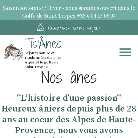
Saison Automne / Hiver - nous sommes ouvert dans le
Golfe de Saint Tropez +33 6 04 17 06 07
Réservez votre séjour
Tis'Ânes
Séjours nature et
randonnées dans les
Alpes et le golfe de
Saint-Tropez
Nos ânes
''Lʼhistoire dʼune passion''
Heureux âniers depuis plus de 28
ans au coeur des Alpes de Haute-
Provence, nous vous avons