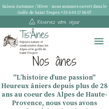
Saison Automne / Hiver - nous sommes ouvert dans le
Golfe de Saint Tropez +33 6 04 17 06 07
Réservez votre séjour
Tis'Ânes
Séjours nature et
randonnées dans les
Alpes et le golfe de
Saint-Tropez
Nos ânes
''Lʼhistoire dʼune passion''
Heureux âniers depuis plus de 28
ans au coeur des Alpes de Haute-
Provence, nous vous avons