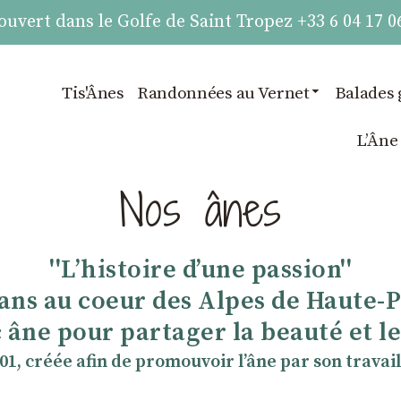
vert dans le Golfe de Saint Tropez +33 6 04 17 0
Tis'Ânes
Randonnées au Vernet
Balades 
LʼÂne
Nos ânes
''Lʼhistoire dʼune passion''
 ans au coeur des Alpes de Haute-
 âne pour partager la beauté et les
901, créée afin de promouvoir lʼâne par son travail 