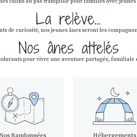
ânes câlins au pas tranquille pour familles avec jeunes
La relève…
lants de curiosité, nos jeunes ânes seront les compagn
Nos ânes attelés
endurants
pour vivre une aventure partagée, familiale e
Nos Randonnées
Hébergements