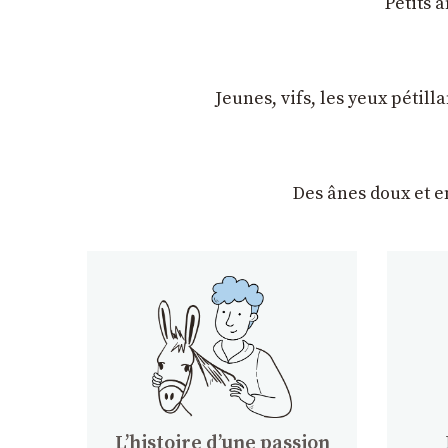
Petits 
Jeunes, vifs, les yeux pétil
Des ânes doux et 
Lʼhistoire dʼune passion