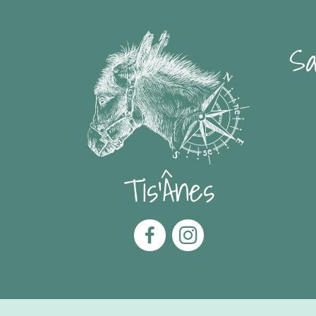
Sa
Tis'Ânes