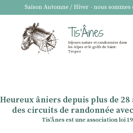
Saison Automne / Hiver - nous sommes ou
Tis'Ânes
Séjours nature et randonnées dans
les Alpes et le golfe de Saint-
Tropez
Heureux âniers depuis plus de 28
des circuits de randonnée avec
TisʼÂnes est une association loi 1