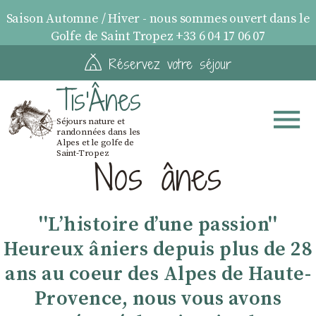
Saison Automne / Hiver - nous sommes ouvert dans le
Golfe de Saint Tropez +33 6 04 17 06 07
Réservez votre séjour
Tis'Ânes
Séjours nature et
randonnées dans les
Alpes et le golfe de
Saint-Tropez
Nos ânes
''Lʼhistoire dʼune passion''
Heureux âniers depuis plus de 28
ans au coeur des Alpes de Haute-
Provence, nous vous avons