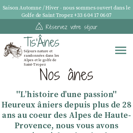
Saison Automne / Hiver - nous sommes ouvert dans le
Golfe de Saint Tropez +33 6 04 17 06 07
Réservez votre séjour
Tis'Ânes
Séjours nature et
randonnées dans les
Alpes et le golfe de
Saint-Tropez
Nos ânes
''Lʼhistoire dʼune passion''
Heureux âniers depuis plus de 28
ans au coeur des Alpes de Haute-
Provence, nous vous avons