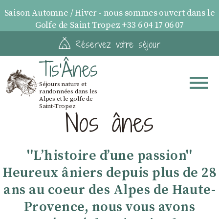
Saison Automne / Hiver - nous sommes ouvert dans le
Golfe de Saint Tropez +33 6 04 17 06 07
Réservez votre séjour
Tis'Ânes
Séjours nature et
randonnées dans les
Alpes et le golfe de
Saint-Tropez
Nos ânes
''Lʼhistoire dʼune passion''
Heureux âniers depuis plus de 28
ans au coeur des Alpes de Haute-
Provence, nous vous avons