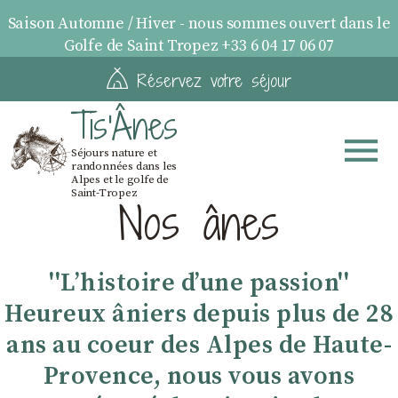
Saison Automne / Hiver - nous sommes ouvert dans le
Golfe de Saint Tropez +33 6 04 17 06 07
Réservez votre séjour
Tis'Ânes
Séjours nature et
randonnées dans les
Alpes et le golfe de
Saint-Tropez
Nos ânes
''Lʼhistoire dʼune passion''
Heureux âniers depuis plus de 28
ans au coeur des Alpes de Haute-
Provence, nous vous avons