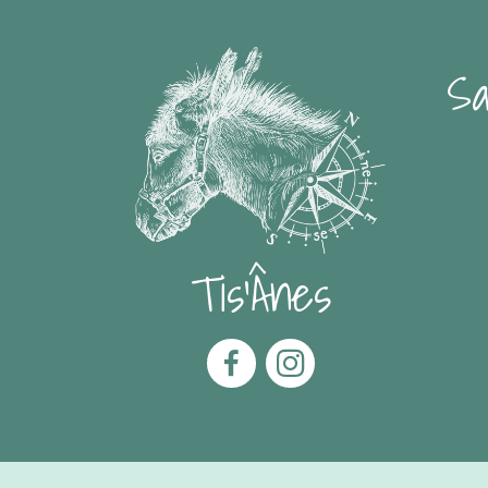
Sa
Tis'Ânes