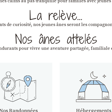
ânes câlins au pas tranquille pour familles avec jeunes
La relève…
lants de curiosité, nos jeunes ânes seront les compagn
Nos ânes attelés
endurants
pour vivre une aventure partagée, familiale e
Nos Randonnées
Hébergements