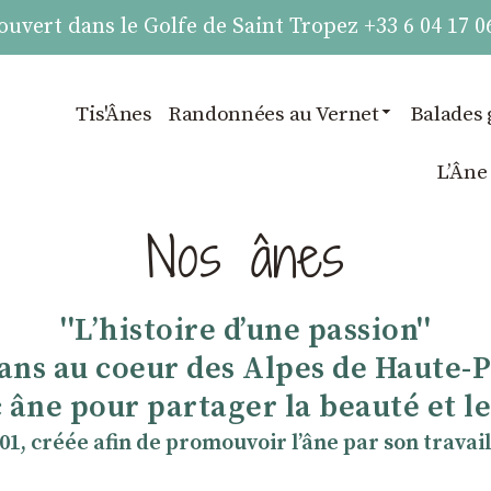
vert dans le Golfe de Saint Tropez +33 6 04 17 0
Tis'Ânes
Randonnées au Vernet
Balades 
LʼÂne
Nos ânes
''Lʼhistoire dʼune passion''
 ans au coeur des Alpes de Haute-
 âne pour partager la beauté et les
901, créée afin de promouvoir lʼâne par son travail 