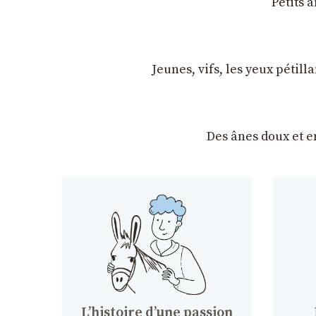
Petits 
Jeunes, vifs, les yeux pétil
Des ânes doux et 
Lʼhistoire dʼune passion