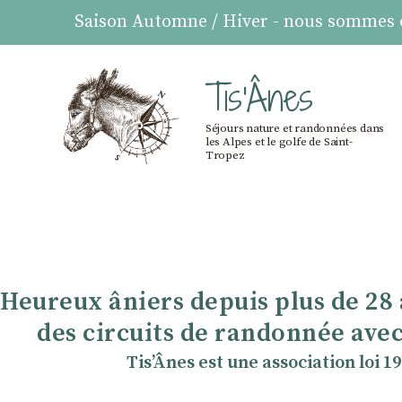
Saison Automne / Hiver - nous sommes ou
Tis'Ânes
Séjours nature et randonnées dans
les Alpes et le golfe de Saint-
Tropez
Heureux âniers depuis plus de 28
des circuits de randonnée avec
TisʼÂnes est une association loi 1