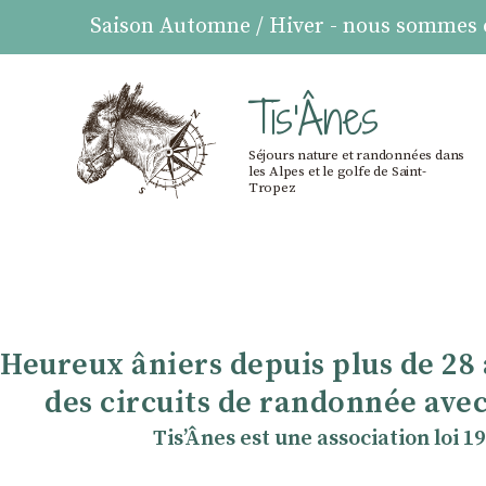
Saison Automne / Hiver - nous sommes ou
Tis'Ânes
Séjours nature et randonnées dans
les Alpes et le golfe de Saint-
Tropez
Heureux âniers depuis plus de 28
des circuits de randonnée avec
TisʼÂnes est une association loi 1