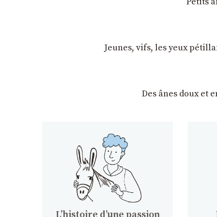
Petits 
Jeunes, vifs, les yeux pétil
Des ânes doux et 
Lʼhistoire dʼune passion