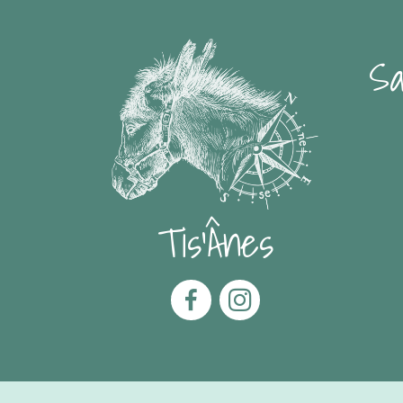
Sa
Tis'Ânes