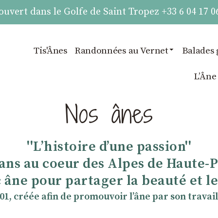
vert dans le Golfe de Saint Tropez +33 6 04 17 0
Tis'Ânes
Randonnées au Vernet
Balades 
LʼÂne
Nos ânes
''Lʼhistoire dʼune passion''
 ans au coeur des Alpes de Haute-
 âne pour partager la beauté et les
901, créée afin de promouvoir lʼâne par son travail 