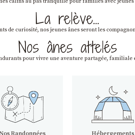
ânes câlins au pas tranquille pour familles avec jeunes
La relève…
lants de curiosité, nos jeunes ânes seront les compagn
Nos ânes attelés
endurants
pour vivre une aventure partagée, familiale e
Nos Randonnées
Hébergements