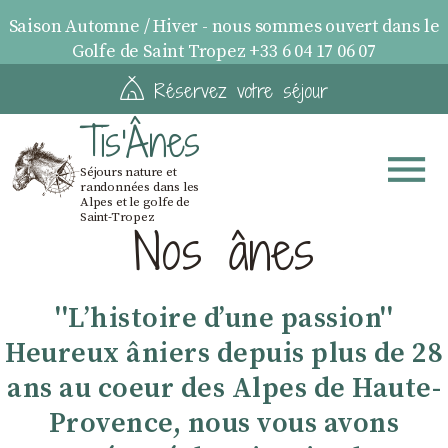
Saison Automne / Hiver - nous sommes ouvert dans le
Golfe de Saint Tropez +33 6 04 17 06 07
Réservez votre séjour
Tis'Ânes
Séjours nature et
randonnées dans les
Alpes et le golfe de
Saint-Tropez
Nos ânes
''Lʼhistoire dʼune passion''
Heureux âniers depuis plus de 28
ans au coeur des Alpes de Haute-
Provence, nous vous avons