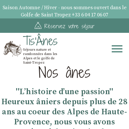
Saison Automne / Hiver - nous sommes ouvert dans le
Golfe de Saint Tropez +33 6 04 17 06 07
Réservez votre séjour
Tis'Ânes
Séjours nature et
randonnées dans les
Alpes et le golfe de
Saint-Tropez
Nos ânes
''Lʼhistoire dʼune passion''
Heureux âniers depuis plus de 28
ans au coeur des Alpes de Haute-
Provence, nous vous avons