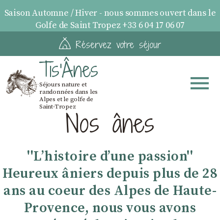
Saison Automne / Hiver - nous sommes ouvert dans le
Golfe de Saint Tropez +33 6 04 17 06 07
Réservez votre séjour
Tis'Ânes
Séjours nature et
randonnées dans les
Alpes et le golfe de
Saint-Tropez
Nos ânes
''Lʼhistoire dʼune passion''
Heureux âniers depuis plus de 28
ans au coeur des Alpes de Haute-
Provence, nous vous avons