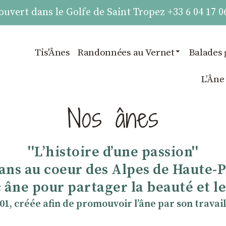
vert dans le Golfe de Saint Tropez +33 6 04 17 0
Tis'Ânes
Randonnées au Vernet
Balades 
LʼÂne
Nos ânes
''Lʼhistoire dʼune passion''
 ans au coeur des Alpes de Haute-
 âne pour partager la beauté et les
901, créée afin de promouvoir lʼâne par son travail 