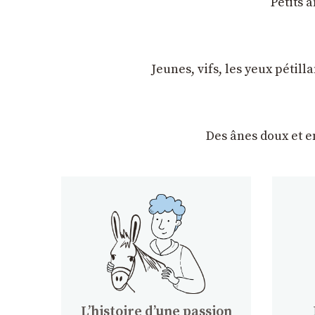
Petits 
Jeunes, vifs, les yeux pétil
Des ânes doux et 
Lʼhistoire dʼune passion