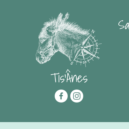
Sa
Tis'Ânes