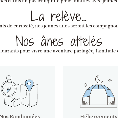
ânes câlins au pas tranquille pour familles avec jeunes
La relève…
lants de curiosité, nos jeunes ânes seront les compagn
Nos ânes attelés
endurants
pour vivre une aventure partagée, familiale e
Nos Randonnées
Hébergements