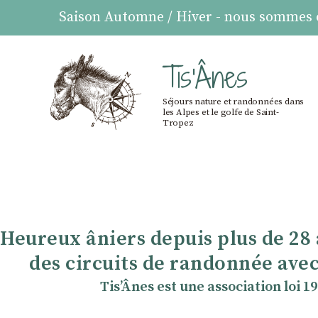
Saison Automne / Hiver - nous sommes ou
Tis'Ânes
Séjours nature et randonnées dans
les Alpes et le golfe de Saint-
Tropez
Heureux âniers depuis plus de 28
des circuits de randonnée avec
TisʼÂnes est une association loi 1