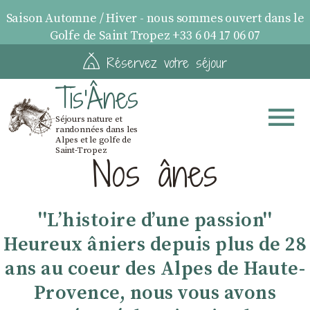
Saison Automne / Hiver - nous sommes ouvert dans le
Golfe de Saint Tropez +33 6 04 17 06 07
Réservez votre séjour
Tis'Ânes
Séjours nature et
randonnées dans les
Alpes et le golfe de
Saint-Tropez
Nos ânes
''Lʼhistoire dʼune passion''
Heureux âniers depuis plus de 28
ans au coeur des Alpes de Haute-
Provence, nous vous avons