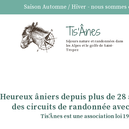
Saison Automne / Hiver - nous sommes ou
Tis'Ânes
Séjours nature et randonnées dans
les Alpes et le golfe de Saint-
Tropez
Heureux âniers depuis plus de 28
des circuits de randonnée avec
TisʼÂnes est une association loi 1