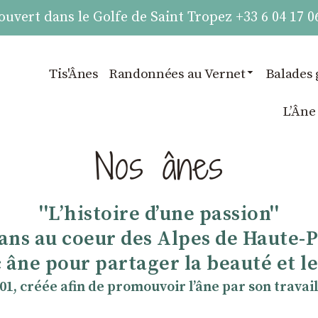
vert dans le Golfe de Saint Tropez +33 6 04 17 0
Tis'Ânes
Randonnées au Vernet
Balades 
LʼÂne
Nos ânes
''Lʼhistoire dʼune passion''
 ans au coeur des Alpes de Haute-
 âne pour partager la beauté et les
901, créée afin de promouvoir lʼâne par son travail 