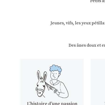
Petits 
Jeunes, vifs, les yeux pétil
Des ânes doux et 
Lʼhistoire dʼune passion