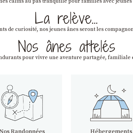
ânes câlins au pas tranquille pour familles avec jeunes
La relève…
lants de curiosité, nos jeunes ânes seront les compagn
Nos ânes attelés
endurants
pour vivre une aventure partagée, familiale e
Nos Randonnées
Hébergements