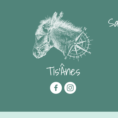
Sa
Tis'Ânes