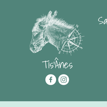
Sa
Tis'Ânes