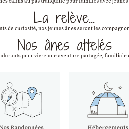
ânes câlins au pas tranquille pour familles avec jeunes
La relève…
lants de curiosité, nos jeunes ânes seront les compagn
Nos ânes attelés
endurants
pour vivre une aventure partagée, familiale e
Nos Randonnées
Hébergements