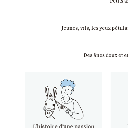
Petits 
Jeunes, vifs, les yeux pétil
Des ânes doux et 
Lʼhistoire dʼune passion