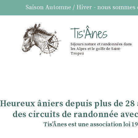
Saison Automne / Hiver - nous sommes ou
Tis'Ânes
Séjours nature et randonnées dans
les Alpes et le golfe de Saint-
Tropez
Heureux âniers depuis plus de 28
des circuits de randonnée avec
TisʼÂnes est une association loi 1