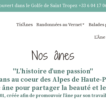
vert dans le Golfe de Saint Tropez +33 6 04 17 0
Tis'Ânes
Randonnées au Vernet
Balades 
LʼÂne
Nos ânes
''Lʼhistoire dʼune passion''
 ans au coeur des Alpes de Haute-
 âne pour partager la beauté et les
901, créée afin de promouvoir lʼâne par son travail 